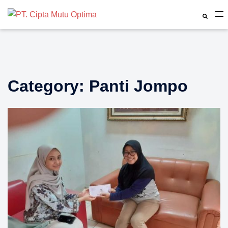
Skip
Tog
Search
to
me
content
Category:
Panti Jompo