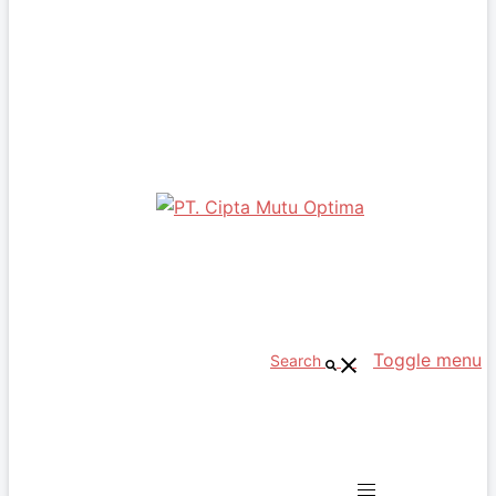
Tentang Kami
Daftar PJT & TT
Maklumat Layanan
Legalitas Perusahaan
Lingkup Usaha
Struktur Organisasi
Visi & Misi
Biaya SLO
Daftar Alat Ukur
Agenda
SLO
Diagram Alur SLO
Tahapan SLO
Persyaratan SLO
Masa Berlaku SLO
Mata Uji Laik Operasi
Regulasi
Toggle menu
Permohonan Online
Search
Jasa Lainnya
Konsultasi ISO Series
Sertifikat ISO Series
Keluhan & Banding
Kontak