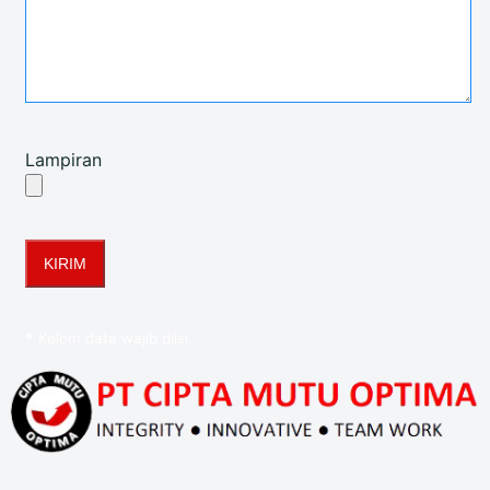
Lampiran
*
Kolom data wajib diisi.