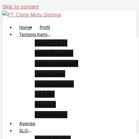
Skip to content
Home
Profil
Tentang Kami
Daftar PJT & TT
Maklumat Layanan
Legalitas Perusahaan
Lingkup Usaha
Struktur Organisasi
Visi & Misi
Biaya SLO
Daftar Alat Ukur
Agenda
SLO