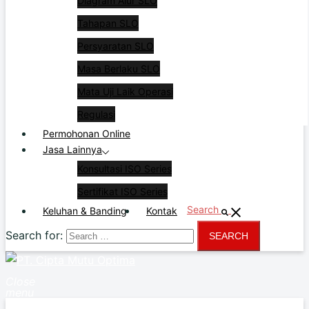
Diagram Alur SLO
Tahapan SLO
Persyaratan SLO
Masa Berlaku SLO
Mata Uji Laik Operasi
Regulasi
Permohonan Online
Jasa Lainnya
Konsultasi ISO Series
Sertifikat ISO Series
Search
Keluhan & Banding
Kontak
Search for:
Close
menu
Home
Profil